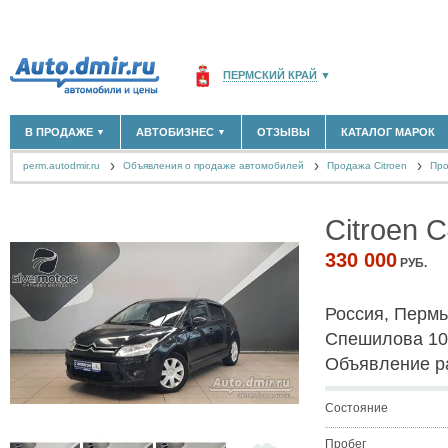
ПЕРМСКИЙ КРАЙ
▼
РОССИЯ
(141760)
В ПРОДАЖЕ
АВТОБИЗНЕС
ОТЗЫВЫ
КАТАЛОГ МАРОК
▼
▼
МОСКВА И ОБЛАСТЬ
(58180)
perm.autodmir.ru
Объявления о продаже автомобилей
САНКТ-ПЕТЕРБУРГ И ОБЛАСТЬ
Продажа Citroen
(14298)
Про
НОВЫЕ АВТОМОБИЛИ
ОФИЦИАЛЬНЫЕ ДИЛЕРЫ
(75)
(8)
АВТОМОБИЛИ С ПРОБЕГОМ
АВТОСАЛОНЫ
(1191)
(20)
КРАСНОДАРСКИЙ КРАЙ
(5619)
АВТОСЕРВИСЫ
(1)
+
Citroen 
РАЗМЕСТИТЬ ОБЪЯВЛЕНИЕ
КРЫМ РЕСПУБЛИКА
(412)
ГРУЗОПЕРЕВОЗКИ
(0)
ТАКСИ
(0)
СЕВАСТОПОЛЬ
(11)
330 000
РУБ.
ЗАПЧАСТИ
(2)
ЗАПРАВКИ
(0)
СПИСОК ВСЕХ РЕГИОНОВ
Россия, Пермь 
АРЕНДА
(0)
+
ДОБАВИТЬ КОМПАНИЮ
Спешилова 10
Объявление р
СПЕЦИАЛИСТЫ
(5)
Состояние
Пробег