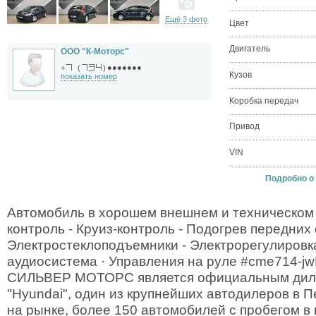
Ещё 3 фото
Цвет
Двигатель
ООО "К-Моторс"
●●●●●●●
+
(
)
Кузов
показать номер
Коробка передач
Привод
VIN
Подробно о C
Автомобиль в хорошем внешнем и техническом 
контроль - Круиз-контроль - Подогрев передних 
Электростеклоподъемники - Электрорегулировка
аудиосистема · Управления на руле #cme714-j
СИЛЬВЕР МОТОРС является официальным диле
"Hyundai", один из крупнейших автодилеров в П
на рынке, более 150 автомобилей с пробегом в