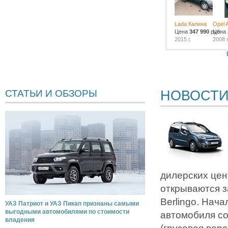
Lada Калина
Opel 
Цена
347 990
руб.
Цена
2015 г.
2008 г
НОВОСТ
СТАТЬИ И ОБЗОРЫ
дилерских цен
открываются з
Berlingo. Нач
УАЗ Патриот и УАЗ Пикап признаны самыми
выгодными автомобилями по стоимости
автомобиля со
владения
(грузовая верс