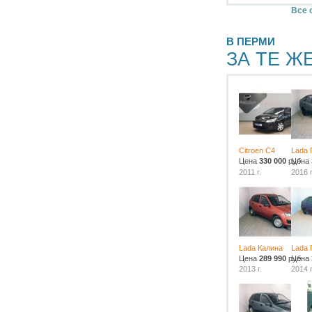
Все 
В ПЕРМИ
ЗА ТЕ Ж
Citroen C4
Lada 
Цена
330 000
руб.
Цена
2011 г.
2016 г
Lada Калина
Lada 
Цена
289 990
руб.
Цена
2013 г.
2014 г