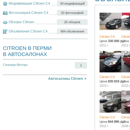
Модификации Citroen C4
40 модификаций
Фотогалерея Citroen C4
20 фотографий
Обзоры Citroen
26 обзоров
Объявления Citroen C4
484 объявления
Citroen C4
Citro
Цена
330 000
руб.
Цена
2011 г.
2012 г
CITROEN В ПЕРМИ
В АВТОСАЛОНАХ
Сильвер-Моторс
1
Citroen C4
Citro
Автосалоны Citroen
Цена
830 819
руб.
Цена
2010 г.
2010 г
Citroen C4
Citro
Цена
844 895
руб.
Цена
2011 г.
2008 г